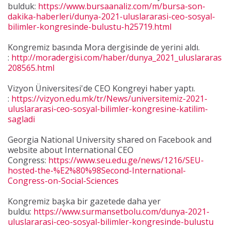
bulduk:
https://www.bursaanaliz.com/m/bursa-son-
dakika-haberleri/dunya-2021-uluslararasi-ceo-sosyal-
bilimler-kongresinde-bulustu-h25719.html
Kongremiz basında Mora dergisinde de yerini aldı.
:
http://moradergisi.com/haber/dunya_2021_uluslararasi_
208565.html
Vizyon Üniversitesi'de CEO Kongreyi haber yaptı.
:
https://vizyon.edu.mk/tr/News/universitemiz-2021-
uluslararasi-ceo-sosyal-bilimler-kongresine-katilim-
sagladi
Georgia National University shared on Facebook and
website about International CEO
Congress:
https://www.seu.edu.ge/news/1216/SEU-
hosted-the-%E2%80%98Second-International-
Congress-on-Social-Sciences
Kongremiz başka bir gazetede daha yer
buldu:
https://www.surmansetbolu.com/dunya-2021-
uluslararasi-ceo-sosyal-bilimler-kongresinde-bulustu