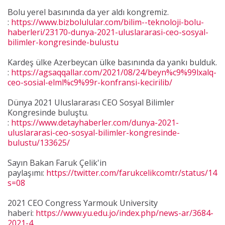
Bolu yerel basınında da yer aldı kongremiz.
:
https://www.bizbolulular.com/bilim--teknoloji-bolu-
haberleri/23170-dunya-2021-uluslararasi-ceo-sosyal-
bilimler-kongresinde-bulustu
Kardeş ülke Azerbeycan ülke basınında da yankı bulduk.
:
https://agsaqqallar.com/2021/08/24/beyn%c9%99lxalq-
ceo-sosial-elml%c9%99r-konfransi-kecirilib/
Dünya 2021 Uluslararası CEO Sosyal Bilimler
Kongresinde buluştu.
:
https://www.detayhaberler.com/dunya-2021-
uluslararasi-ceo-sosyal-bilimler-kongresinde-
bulustu/133625/
Sayın Bakan Faruk Çelik'in
paylaşımı:
https://twitter.com/farukcelikcomtr/status/1
s=08
2021 CEO Congress Yarmouk University
haberi:
https://www.yu.edu.jo/index.php/news-ar/3684-
2021-4