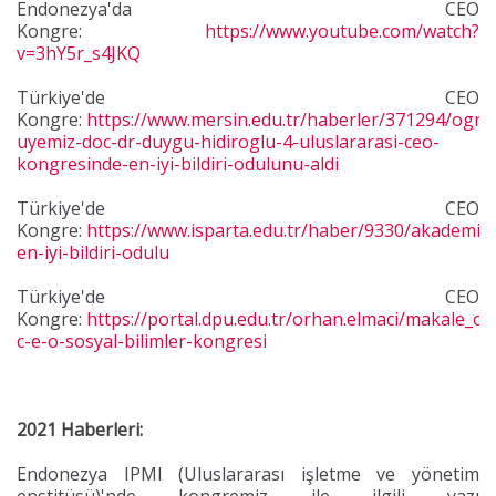
Endonezya'da CEO
Kongre:
https://www.youtube.com/watch?
v=3hY5r_s4JKQ
Türkiye'de CEO
Kongre:
https://www.mersin.edu.tr/haberler/371294/ogre
uyemiz-doc-dr-duygu-hidiroglu-4-uluslararasi-ceo-
kongresinde-en-iyi-bildiri-odulunu-aldi
Türkiye'de CEO
Kongre:
https://www.isparta.edu.tr/haber/9330/akademisy
en-iyi-bildiri-odulu
Türkiye'de CEO
Kongre:
https://portal.dpu.edu.tr/orhan.elmaci/makale_ok
c-e-o-sosyal-bilimler-kongresi
2021 Haberleri:
Endonezya IPMI (Uluslararası işletme ve yönetim