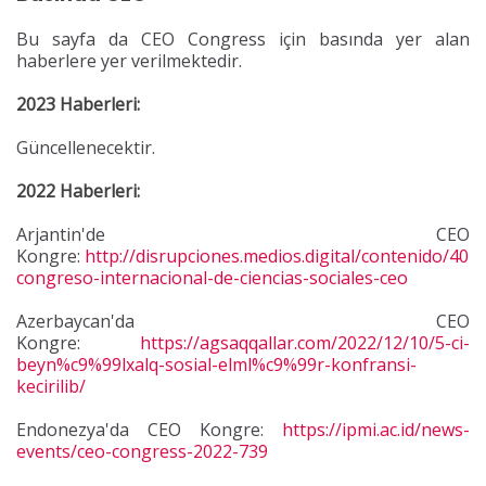
Bu sayfa da CEO Congress için basında yer alan
haberlere yer verilmektedir.
2023 Haberleri:
Güncellenecektir.
2022 Haberleri:
Arjantin'de CEO
Kongre:
http://disrupciones.medios.digital/contenido/407/
congreso-internacional-de-ciencias-sociales-ceo
Azerbaycan'da CEO
Kongre:
https://agsaqqallar.com/2022/12/10/5-ci-
beyn%c9%99lxalq-sosial-elml%c9%99r-konfransi-
kecirilib/
Endonezya'da CEO Kongre:
https://ipmi.ac.id/news-
events/ceo-congress-2022-739