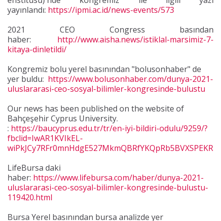
enstitüsü)'nde kongremiz ile ilgili yazı
yayınlandı:
https://ipmi.ac.id/news-events/573
2021 CEO Congress basından
haber:
http://www.aisha.news/istiklal-marsimiz-7-
kitaya-dinletildi/
Kongremiz bolu yerel basınından "bolusonhaber" de
yer buldu:
https://www.bolusonhaber.com/dunya-2021-
uluslararasi-ceo-sosyal-bilimler-kongresinde-bulustu
Our news has been published on the website of
Bahçeşehir Cyprus University.
:
https://baucyprus.edu.tr/tr/en-iyi-bildiri-odulu/9259/?
fbclid=IwAR1KVIkEL-
wiPkJCy7RFr0mnHdgE527MkmQBRfYKQpRb5BVXSPEKRP
LifeBursa daki
haber:
https://www.lifebursa.com/haber/dunya-2021-
uluslararasi-ceo-sosyal-bilimler-kongresinde-bulustu-
119420.html
Bursa Yerel basınından bursa analizde yer