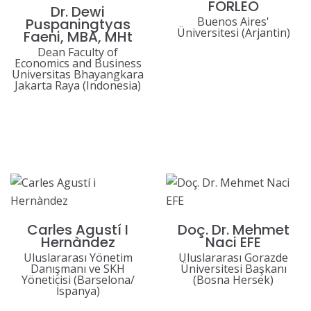
FORLEO
Dr. Dewi
Buenos Aires'
Puspaningtyas
Üniversitesi (Arjantin)
Faeni, MBA, MHt
Dean Faculty of
Economics and Business
Universitas Bhayangkara
Jakarta Raya (Indonesia)
Carles Agustí I
Doç. Dr. Mehmet
Hernàndez
Naci EFE
Uluslararası Yönetim
Uluslararası Gorazde
Danışmanı ve SKH
Üniversitesi Başkanı
Yöneticisi (Barselona/
(Bosna Hersek)
İspanya)