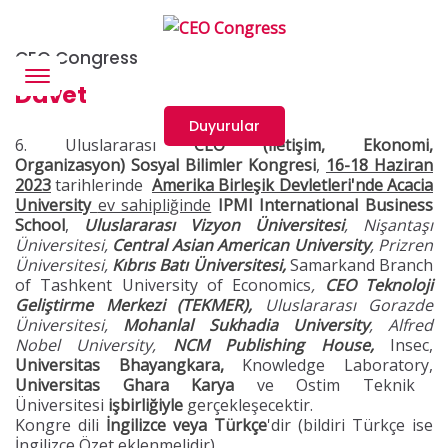
CEO Congress
Menü
Davet
Duyurular
6. Uluslararası
CEO (İletişim, Ekonomi,
Organizasyon)
Sosyal Bilimler Kongresi
,
16-18 Haziran
2023
tarihlerinde
Amerika Birleşik Devletleri'nde Acacia
University
ev sahipliğinde
IPMI International Business
School
,
Uluslararası Vizyon Üniversitesi
, Nişantaşı
Üniversitesi,
Central Asian American University
, Prizren
Üniversitesi,
Kıbrıs Batı Üniversitesi,
Samarkand Branch
of
Tashkent University of Economics
,
CEO Teknoloji
Geliştirme Merkezi (TEKMER),
Uluslararası Gorazde
Üniversitesi,
Mohanlal Sukhadia University
, Alfred
Nobel University,
NCM Publishing House,
Insec,
Universitas Bhayangkara,
Knowledge Laboratory,
Universitas Ghara Karya
ve Ostim Teknik
Üniversitesi
işbirliğiyle
gerçekleşecektir.
Kongre dili
İngilizce veya Türkçe
'dir (bildiri Türkçe ise
İngilizce Özet eklenmelidir).