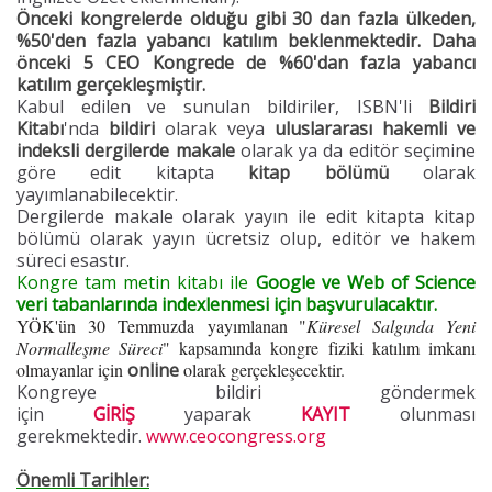
Önceki kongrelerde olduğu gibi 30 dan fazla ülkeden,
%50'den fazla yabancı katılım beklenmektedir.
Daha
önceki 5 CEO Kongrede de %60'dan fazla yabancı
katılım gerçekleşmiştir.
Kabul edilen ve sunulan bildiriler, ISBN'li
Bildiri
Kitabı
'nda
bildiri
olarak veya
uluslararası hakemli ve
indeksli dergilerde makale
olarak ya da editör seçimine
göre edit kitapta
kitap bölümü
olarak
yayımlanabilecektir.
Dergilerde makale olarak yayın ile edit kitapta kitap
bölümü olarak yayın ücretsiz olup, editör ve hakem
süreci esastır.
Kongre tam metin kitabı ile
Google ve Web of Science
veri tabanlarında indexlenmesi için başvurulacaktır.
YÖK'ün 30 Temmuzda yayımlanan "
Küresel Salgında Yeni
Normalleşme Süreci
" kapsamında kongre fiziki katılım imkanı
olmayanlar için
online
olarak gerçekleşecektir.
Kongreye bildiri göndermek
için
GİRİŞ
yaparak
KAYIT
olunması
gerekmektedir.
www.ceocongress.org
Ö
n
emli Tarihler: